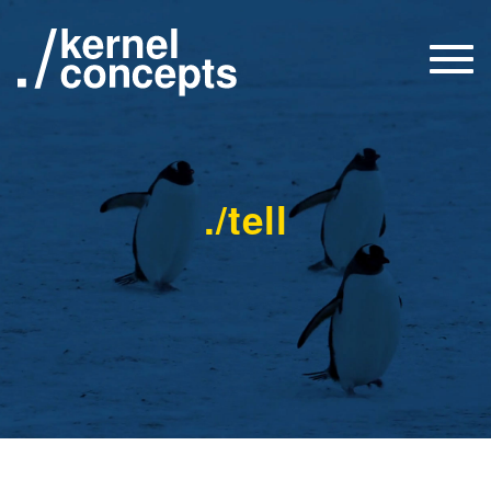
Togg
navi
./tell