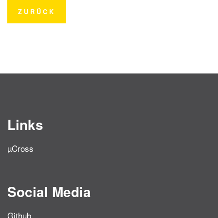
ZURÜCK
Links
µCross
Social Media
Github