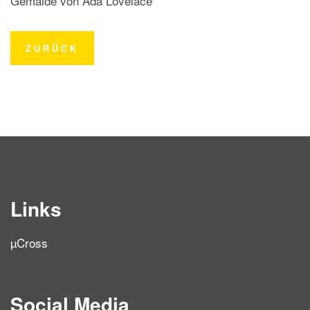
Gemälde von Ada Lovelace
ZURÜCK
Links
µCross
Social Media