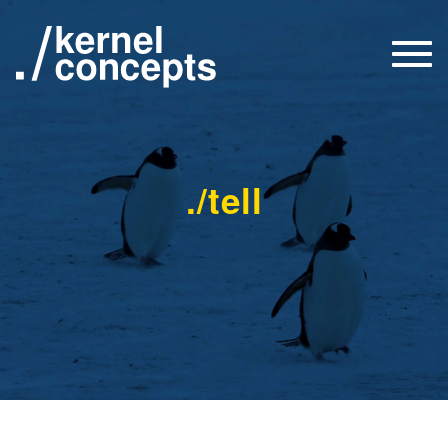
Togg
navi
./tell