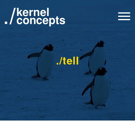
Togg
navi
./tell