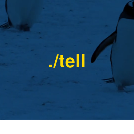
./tell