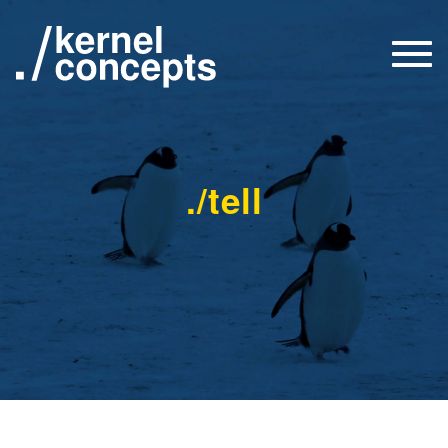
Togg
navi
./tell