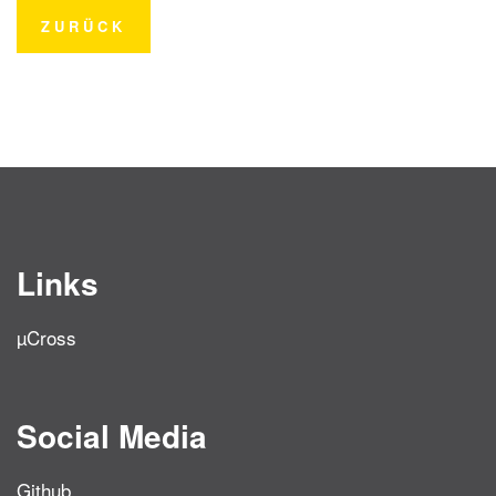
ZURÜCK
Links
µCross
Social Media
Github