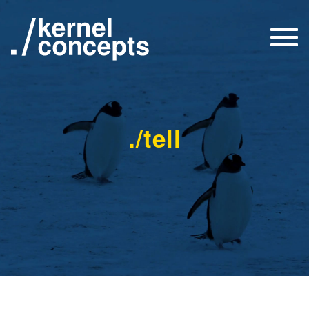
Togg
navi
./tell