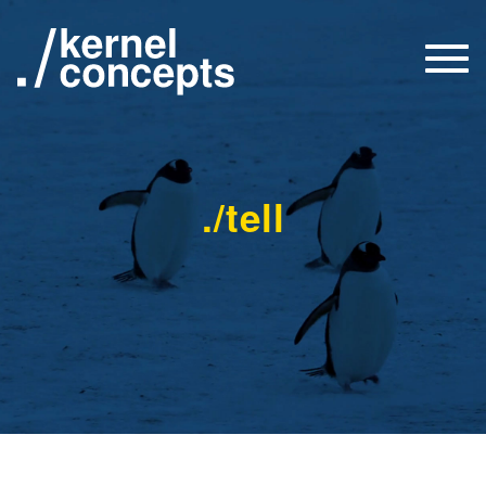
Togg
navi
./tell