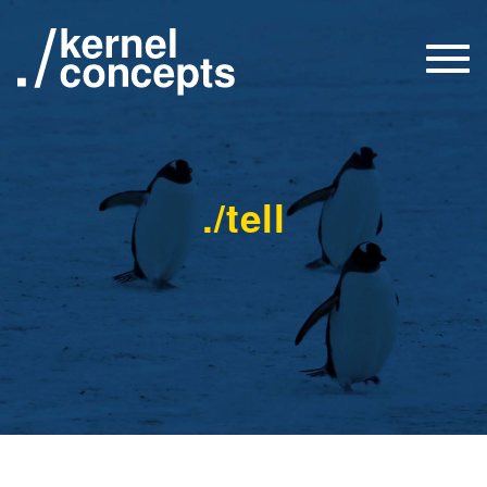
Togg
navi
./tell