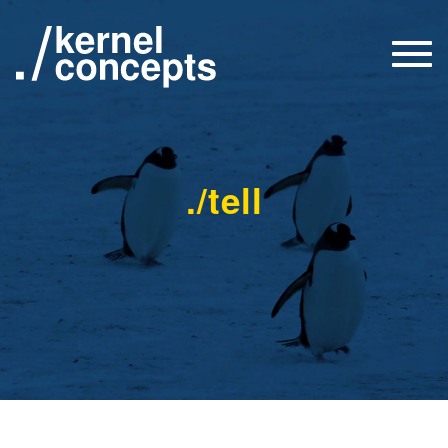
Togg
navi
./tell