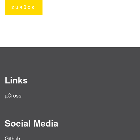
ZURÜCK
Links
µCross
Social Media
Github