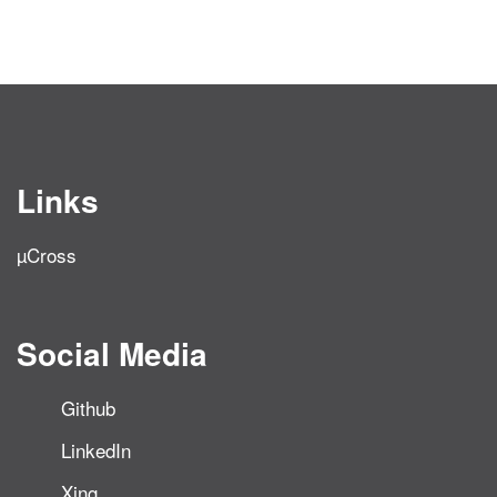
Links
µCross
Social Media
Github
LinkedIn
Xing