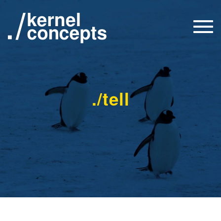
Togg
navi
./tell