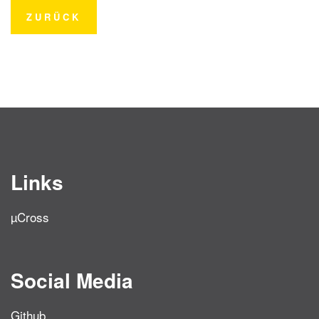
ZURÜCK
Links
µCross
Social Media
Github