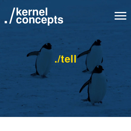
Togg
navi
./tell