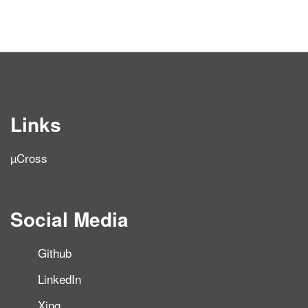
Links
µCross
Social Media
Github
LinkedIn
Xing