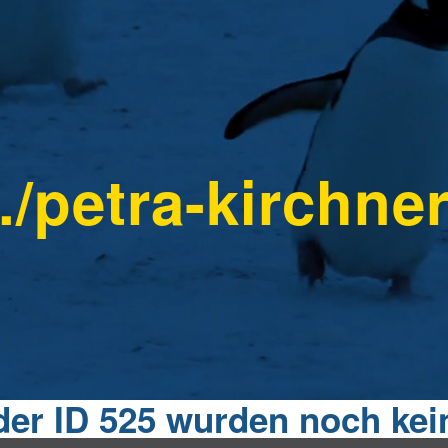
./petra-kirchne
 der ID 525 wurden noch kein