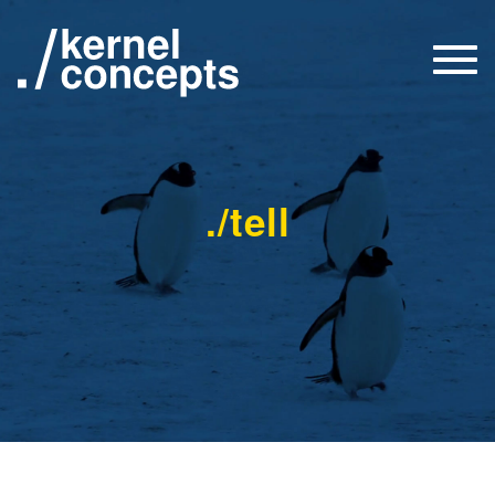
Togg
navi
./tell