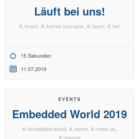
Läuft bei uns!
#
./event
, #
./kernel concepts
, #
./team
, #
./wir
15 Sekunden
11.07.2019
EVENTS
Embedded World 2019
#
./embedded world
, #
./event
, #
./meet us
,
#
./messe