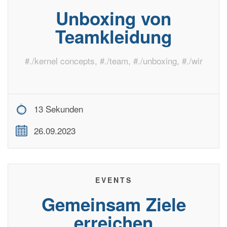
Unboxing von
Teamkleidung
#
./kernel concepts
, #
./team
, #
./unboxing
, #
./wir
13 Sekunden
26.09.2023
EVENTS
Gemeinsam Ziele
erreichen