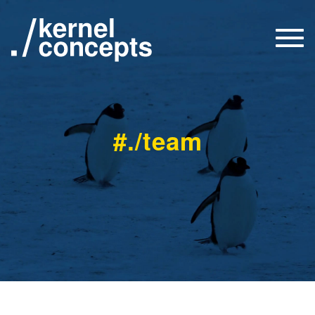
Togg
navi
#./team