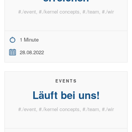
#
./event
, #
./kernel concepts
, #
./team
, #
./wir
1 Minute
28.08.2022
EVENTS
Läuft bei uns!
#
./event
, #
./kernel concepts
, #
./team
, #
./wir